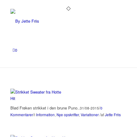
0
Blød Frøken strikket i den brune Puno..
/
31/08-2015
0
/
/
Kommentarer
i
Information
,
Nye opskrifter
,
Variationer
af
Jette Friis