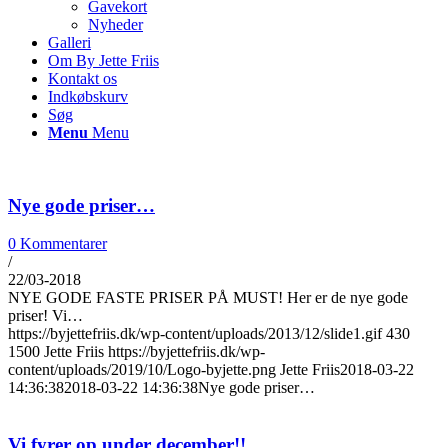
Gavekort
Nyheder
Galleri
Om By Jette Friis
Kontakt os
Indkøbskurv
Søg
Menu
Menu
Nye gode priser…
0 Kommentarer
/
22/03-2018
NYE GODE FASTE PRISER PÅ MUST! Her er de nye gode
priser! Vi…
https://byjettefriis.dk/wp-content/uploads/2013/12/slide1.gif
430
1500
Jette Friis
https://byjettefriis.dk/wp-
content/uploads/2019/10/Logo-byjette.png
Jette Friis
2018-03-22
14:36:38
2018-03-22 14:36:38
Nye gode priser…
Vi fyrer op under december!!