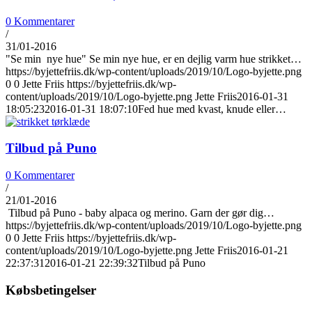
0 Kommentarer
/
31/01-2016
"Se min nye hue" Se min nye hue, er en dejlig varm hue strikket…
https://byjettefriis.dk/wp-content/uploads/2019/10/Logo-byjette.png
0
0
Jette Friis
https://byjettefriis.dk/wp-
content/uploads/2019/10/Logo-byjette.png
Jette Friis
2016-01-31
18:05:23
2016-01-31 18:07:10
Fed hue med kvast, knude eller…
Tilbud på Puno
0 Kommentarer
/
21/01-2016
Tilbud på Puno - baby alpaca og merino. Garn der gør dig…
https://byjettefriis.dk/wp-content/uploads/2019/10/Logo-byjette.png
0
0
Jette Friis
https://byjettefriis.dk/wp-
content/uploads/2019/10/Logo-byjette.png
Jette Friis
2016-01-21
22:37:31
2016-01-21 22:39:32
Tilbud på Puno
Købsbetingelser