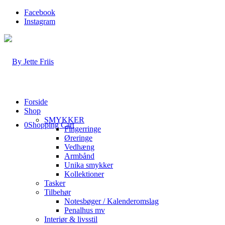
Facebook
Instagram
Forside
Shop
SMYKKER
0
Shopping Cart
Fingerringe
Øreringe
Vedhæng
Armbånd
Unika smykker
Kollektioner
Tasker
Tilbehør
Notesbøger / Kalenderomslag
Penalhus mv
Interiør & livsstil