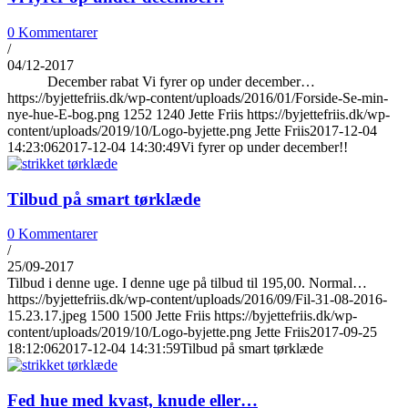
0 Kommentarer
/
04/12-2017
December rabat Vi fyrer op under december…
https://byjettefriis.dk/wp-content/uploads/2016/01/Forside-Se-min-
nye-hue-E-bog.png
1252
1240
Jette Friis
https://byjettefriis.dk/wp-
content/uploads/2019/10/Logo-byjette.png
Jette Friis
2017-12-04
14:23:06
2017-12-04 14:30:49
Vi fyrer op under december!!
Tilbud på smart tørklæde
0 Kommentarer
/
25/09-2017
Tilbud i denne uge. I denne uge på tilbud til 195,00. Normal…
https://byjettefriis.dk/wp-content/uploads/2016/09/Fil-31-08-2016-
15.23.17.jpeg
1500
1500
Jette Friis
https://byjettefriis.dk/wp-
content/uploads/2019/10/Logo-byjette.png
Jette Friis
2017-09-25
18:12:06
2017-12-04 14:31:59
Tilbud på smart tørklæde
Fed hue med kvast, knude eller…