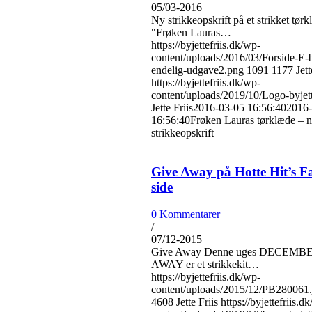
05/03-2016
Ny strikkeopskrift på et strikket tørk
"Frøken Lauras…
https://byjettefriis.dk/wp-
content/uploads/2016/03/Forside-E-
endelig-udgave2.png
1091
1177
Jett
https://byjettefriis.dk/wp-
content/uploads/2019/10/Logo-byjet
Jette Friis
2016-03-05 16:56:40
2016-
16:56:40
Frøken Lauras tørklæde – 
strikkeopskrift
Give Away på Hotte Hit’s F
side
0 Kommentarer
/
07/12-2015
Give Away Denne uges DECEMBE
AWAY er et strikkekit…
https://byjettefriis.dk/wp-
content/uploads/2015/12/PB280061.
4608
Jette Friis
https://byjettefriis.d