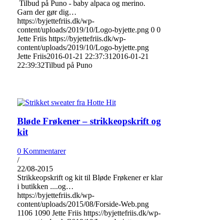
Tilbud på Puno - baby alpaca og merino.
Garn der gør dig…
https://byjettefriis.dk/wp-
content/uploads/2019/10/Logo-byjette.png
0
0
Jette Friis
https://byjettefriis.dk/wp-
content/uploads/2019/10/Logo-byjette.png
Jette Friis
2016-01-21 22:37:31
2016-01-21
22:39:32
Tilbud på Puno
Bløde Frøkener – strikkeopskrift og
kit
0 Kommentarer
/
22/08-2015
Strikkeopskrift og kit til Bløde Frøkener er klar
i butikken ....og…
https://byjettefriis.dk/wp-
content/uploads/2015/08/Forside-Web.png
1106
1090
Jette Friis
https://byjettefriis.dk/wp-