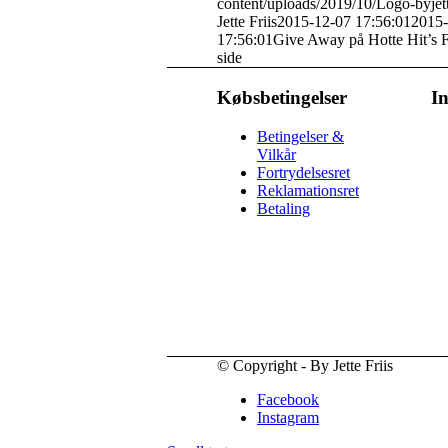
content/uploads/2019/10/Logo-byjet
Jette Friis
2015-12-07 17:56:01
2015-
17:56:01
Give Away på Hotte Hit’s 
side
Købsbetingelser
I
Betingelser &
Vilkår
Fortrydelsesret
Reklamationsret
Betaling
© Copyright - By Jette Friis
Facebook
Instagram