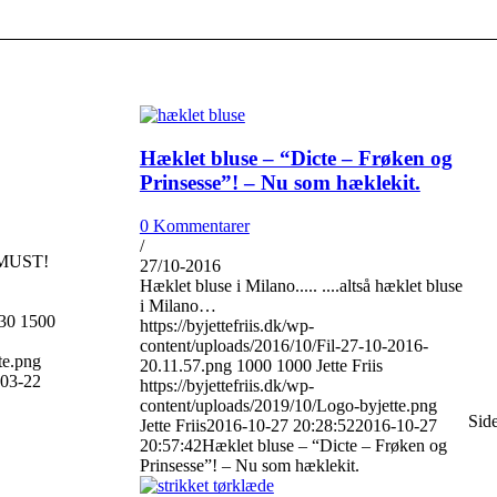
Hæklet bluse – “Dicte – Frøken og
Prinsesse”! – Nu som hæklekit.
0 Kommentarer
/
MUST!
27/10-2016
Hæklet bluse i Milano..... ....altså hæklet bluse
i Milano…
30
1500
https://byjettefriis.dk/wp-
content/uploads/2016/10/Fil-27-10-2016-
te.png
20.11.57.png
1000
1000
Jette Friis
03-22
https://byjettefriis.dk/wp-
content/uploads/2019/10/Logo-byjette.png
Side
Jette Friis
2016-10-27 20:28:52
2016-10-27
20:57:42
Hæklet bluse – “Dicte – Frøken og
Prinsesse”! – Nu som hæklekit.