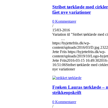
Stribet tørklæde med cirkle
fået nye variationer
0 Kommentarer
/
15/03-2016
Variation til "Stribet tørklæde med c
…
https://byjettefriis.dk/wp-
content/uploads/2016/03/D.jpg
2322
Jette Friis
https://byjettefriis.dk/wp-
content/uploads/2019/10/Logo-byjet
Jette Friis
2016-03-15 16:49:30
2016-
16:51:06
Stribet tørklæde med cirkler
nye variationer
Frøken Lauras tørklæde – 
strikkeopskrift
0 Kommentarer
/