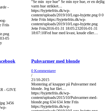
"Se min nye hue" Se min nye hue, er en dejlig
varm hue strikket…
læde -
https://byjettefriis.dk/wp-
content/uploads/2019/10/Logo-byjette.png
0
0
Jette Friis
https://byjettefriis.dk/wp-
bog-
content/uploads/2019/10/Logo-byjette.png
e Friis
Jette Friis
2016-01-31 18:05:23
2016-01-31
18:07:10
Fed hue med kvast, knude eller…
te.png
03-05
ny
acebook
Pulsvarmer med blonde
0 Kommentarer
/
21/10-2015
Montering af knapper på Pulsvarmer med
blonde. Jeg har fået…
R - GIVE
https://byjettefriis.dk/wp-
content/uploads/2015/10/Pulsvarmer-med-
blonde.png
634
634
Jette Friis
jpg
3456
https://byjettefriis.dk/wp-
k/wp-
content/uploads/2019/10/Logo-byjette.png