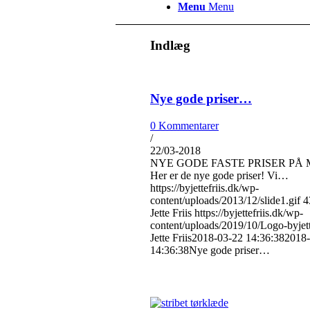
Menu
Menu
Indlæg
Nye gode priser…
0 Kommentarer
/
22/03-2018
NYE GODE FASTE PRISER PÅ 
Her er de nye gode priser! Vi…
https://byjettefriis.dk/wp-
content/uploads/2013/12/slide1.gif
4
Jette Friis
https://byjettefriis.dk/wp-
content/uploads/2019/10/Logo-byjet
Jette Friis
2018-03-22 14:36:38
2018-
14:36:38
Nye gode priser…