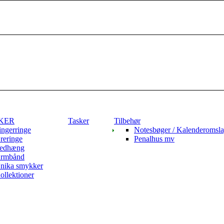
KER
Tasker
Tilbehør
ingerringe
Notesbøger / Kalenderomsl
reringe
Penalhus mv
edhæng
rmbånd
nika smykker
ollektioner