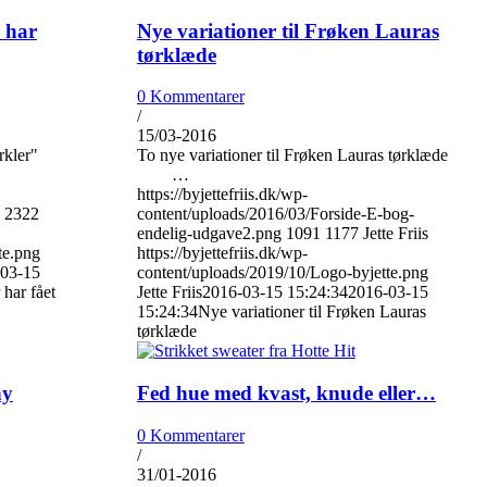
r har
Nye variationer til Frøken Lauras
tørklæde
0 Kommentarer
/
15/03-2016
irkler"
To nye variationer til Frøken Lauras tørklæde
…
https://byjettefriis.dk/wp-
2322
content/uploads/2016/03/Forside-E-bog-
endelig-udgave2.png
1091
1177
Jette Friis
te.png
https://byjettefriis.dk/wp-
03-15
content/uploads/2019/10/Logo-byjette.png
 har fået
Jette Friis
2016-03-15 15:24:34
2016-03-15
15:24:34
Nye variationer til Frøken Lauras
tørklæde
ny
Fed hue med kvast, knude eller…
0 Kommentarer
/
31/01-2016