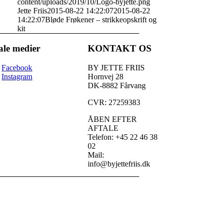
content/uploads/2019/10/Logo-byjette.png
Jette Friis
2015-08-22 14:22:07
2015-08-22
14:22:07
Bløde Frøkener – strikkeopskrift og
kit
ale medier
KONTAKT OS
Facebook
BY JETTE FRIIS
Instagram
Hornvej 28
DK-8882 Fårvang
CVR: 27259383
ÅBEN EFTER
AFTALE
Telefon: +45 22 46 38
02
Mail:
info@byjettefriis.dk