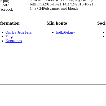
te.png
Jette Friis
2015-10-21 14:37:24
2015-10-21
12-07
14:37:24
Pulsvarmer med blonde
Facebook
nformation
Min konto
Soci
Om By Jette Friis
Indkøbskurv
Fragt
Kontakt os