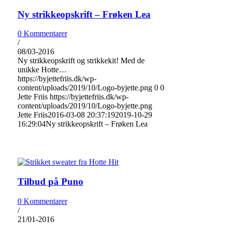
Ny strikkeopskrift – Frøken Lea
0 Kommentarer
/
08/03-2016
Ny strikkeopskrift og strikkekit! Med de
unikke Hotte…
https://byjettefriis.dk/wp-
content/uploads/2019/10/Logo-byjette.png
0
0
Jette Friis
https://byjettefriis.dk/wp-
content/uploads/2019/10/Logo-byjette.png
Jette Friis
2016-03-08 20:37:19
2019-10-29
16:29:04
Ny strikkeopskrift – Frøken Lea
Tilbud på Puno
0 Kommentarer
/
21/01-2016