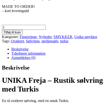
MADE TO ORDER!
– kort leveringstid
UNIKA
Freja
Tilføj til kurv
-
Kategorier:
Fingerringe
,
Nyheder
,
SMYKKER
,
Unika smykker
sølvring
Tags:
Oxideret
,
Sølvrimg
,
sterlingsølv
,
turkis
med
Turkis
Beskrivelse
antal
Yderligere information
Anmeldelser (0)
Beskrivelse
UNIKA Freja – Rustik sølvring
med Turkis
En rå oxideret sølvring, med en smuk Turkis.