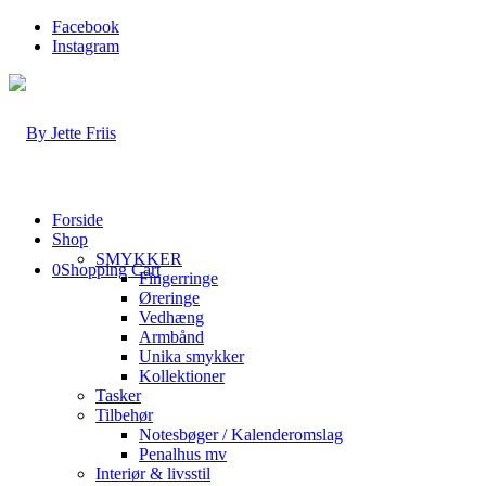
Facebook
Instagram
Forside
Shop
SMYKKER
0
Shopping Cart
Fingerringe
Øreringe
Vedhæng
Armbånd
Unika smykker
Kollektioner
Tasker
Tilbehør
Notesbøger / Kalenderomslag
Penalhus mv
Interiør & livsstil