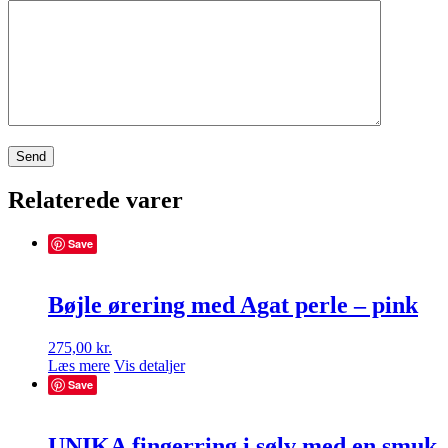
Relaterede varer
Save
Bøjle ørering med Agat perle – pink
275,00
kr.
Læs mere
Vis detaljer
Save
UNIKA fingerring i sølv med en smuk