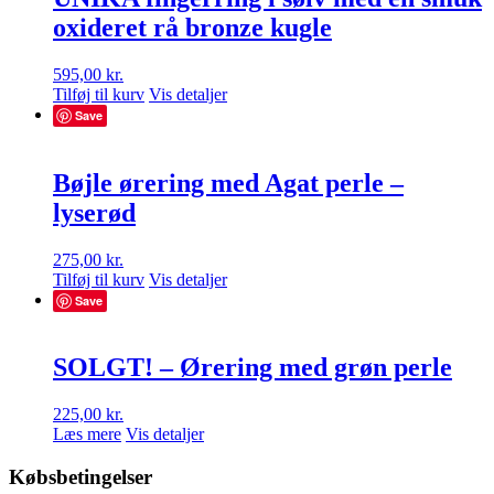
oxideret rå bronze kugle
595,00
kr.
Tilføj til kurv
Vis detaljer
Save
Bøjle ørering med Agat perle –
lyserød
275,00
kr.
Tilføj til kurv
Vis detaljer
Save
SOLGT! – Ørering med grøn perle
225,00
kr.
Læs mere
Vis detaljer
Købsbetingelser