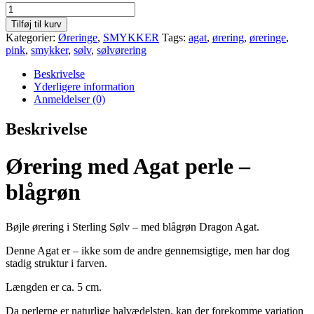
Ørering
med
Tilføj til kurv
Agat
Kategorier:
Øreringe
,
SMYKKER
Tags:
agat
,
ørering
,
øreringe
,
perle
pink
,
smykker
,
sølv
,
sølvørering
-
blågrøn
Beskrivelse
antal
Yderligere information
Anmeldelser (0)
Beskrivelse
Ørering med Agat perle –
blågrøn
Bøjle ørering i Sterling Sølv – med blågrøn Dragon Agat.
Denne Agat er – ikke som de andre gennemsigtige, men har dog
stadig struktur i farven.
Længden er ca. 5 cm.
Da perlerne er naturlige halvædelsten, kan der forekomme variation