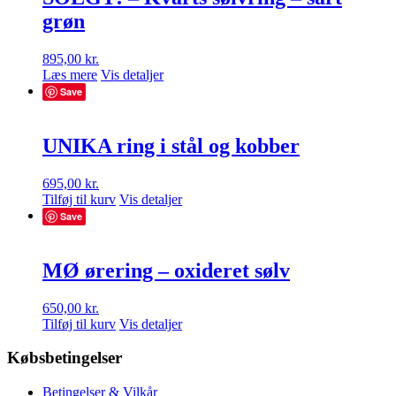
grøn
895,00
kr.
Læs mere
Vis detaljer
Save
UNIKA ring i stål og kobber
695,00
kr.
Tilføj til kurv
Vis detaljer
Save
MØ ørering – oxideret sølv
650,00
kr.
Tilføj til kurv
Vis detaljer
Købsbetingelser
Betingelser & Vilkår