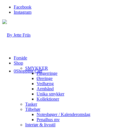
Facebook
Instagram
Forside
Shop
SMYKKER
0
Shopping Cart
Fingerringe
Øreringe
Vedhæng
Armbånd
Unika smykker
Kollektioner
Tasker
Tilbehør
Notesbøger / Kalenderomslag
Penalhus mv
Interiør & livsstil