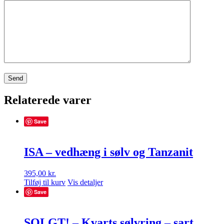
Relaterede varer
Save
ISA – vedhæng i sølv og Tanzanit
395,00
kr.
Tilføj til kurv
Vis detaljer
Save
SOLGT! – Kvarts sølvring – sart