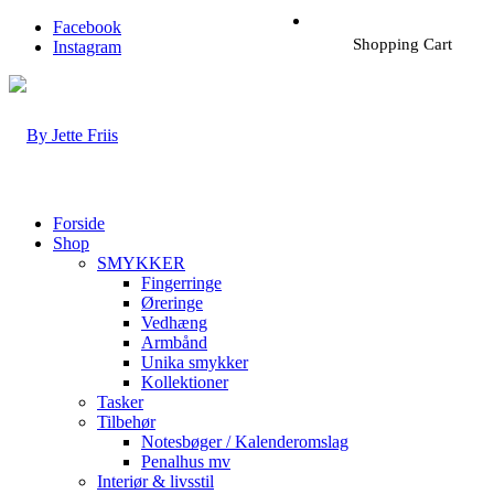
Facebook
Shopping Cart
Instagram
Forside
Shop
SMYKKER
Fingerringe
Øreringe
Vedhæng
Armbånd
Unika smykker
Kollektioner
Tasker
Tilbehør
Notesbøger / Kalenderomslag
Penalhus mv
Interiør & livsstil