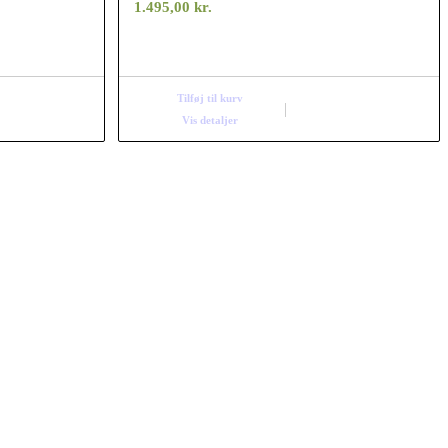
1.495,00
kr.
Tilføj til kurv
Vis detaljer