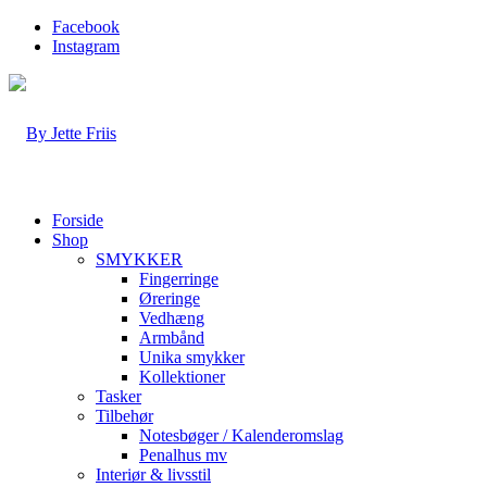
Facebook
Instagram
Forside
Shop
SMYKKER
Fingerringe
Øreringe
Vedhæng
Armbånd
Unika smykker
Kollektioner
Tasker
Tilbehør
Notesbøger / Kalenderomslag
Penalhus mv
Interiør & livsstil