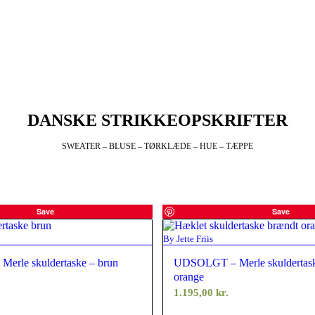
DANSKE STRIKKEOPSKRIFTER
SWEATER – BLUSE – TØRKLÆDE – HUE – TÆPPE
Save
Save
By Jette Friis
rle skuldertaske – brun
UDSOLGT – Merle skuldertask
orange
1.195,00
kr.