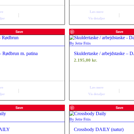
re
Læs mere
ljer
Vis detaljer
Save
Save
By Jette Friis
– Rødbrun m. patina
Skuldertaske / arbejdstaske –
2.195,00
kr.
re
Læs mere
ljer
Vis detaljer
Save
Save
By Jette Friis
DAILY
Crossbody DAILY (natur)