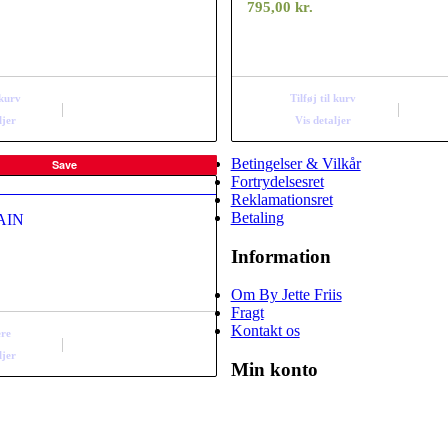
795,00
kr.
 kurv
Tilføj til kurv
ljer
Vis detaljer
Betingelser & Vilkår
Save
Fortrydelsesret
Reklamationsret
Betaling
LAIN
Information
Om By Jette Friis
Fragt
Kontakt os
re
ljer
Min konto