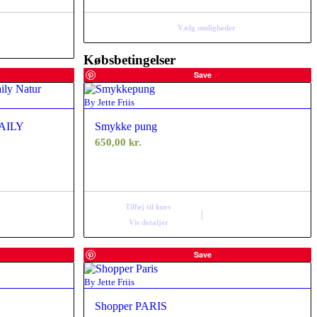
189,00 kr.
Vælg muligheder
Købsbetingelser
Save
By Jette Friis
 DAILY
Smykke pung
650,00
kr.
Tilføj til kurv
Vis detaljer
Save
By Jette Friis
Shopper PARIS