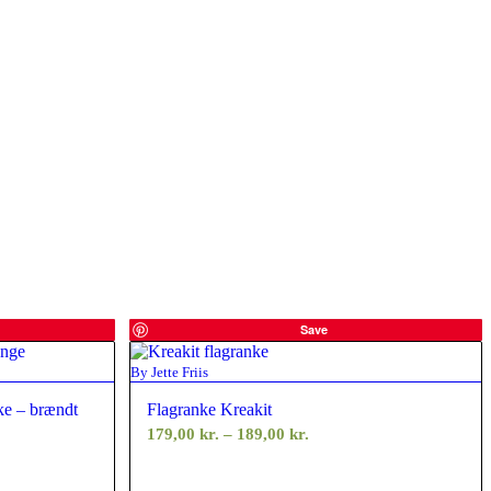
Save
By Jette Friis
e – brændt
Flagranke Kreakit
Prisinterval:
179,00
kr.
–
189,00
kr.
179,00 kr.
til