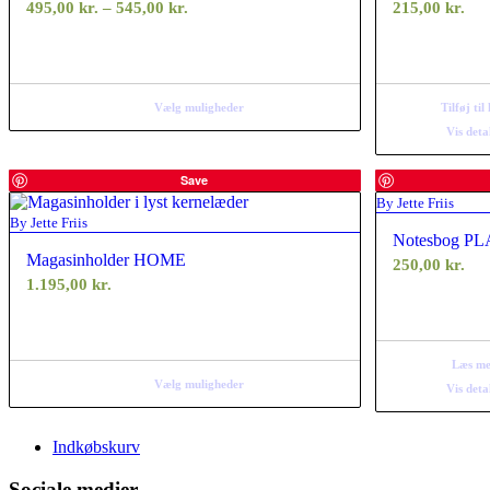
Prisinterval:
495,00
kr.
–
545,00
kr.
215,00
kr.
495,00 kr.
til
545,00 kr.
Vælg muligheder
Tilføj til
Vis deta
Save
By Jette Friis
By Jette Friis
Notesbog P
Magasinholder HOME
250,00
kr.
1.195,00
kr.
Læs me
Vælg muligheder
Vis deta
Indkøbskurv
Sociale medier