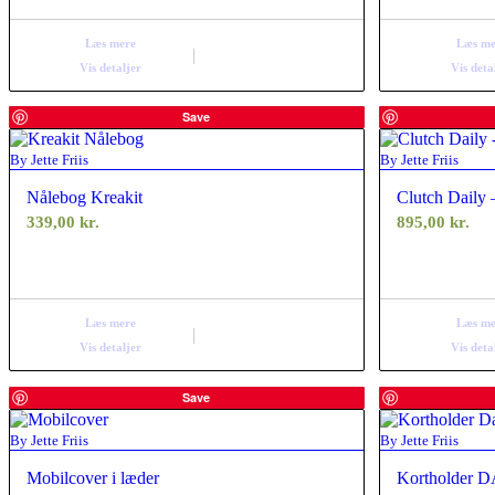
Læs mere
Læs me
Vis detaljer
Vis deta
Save
By Jette Friis
By Jette Friis
Nålebog Kreakit
Clutch Daily 
339,00
kr.
895,00
kr.
Læs mere
Læs me
Vis detaljer
Vis deta
Save
By Jette Friis
By Jette Friis
Mobilcover i læder
Kortholder 