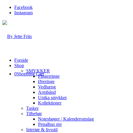
Facebook
Instagram
Forside
Shop
SMYKKER
0
Shopping Cart
Fingerringe
Øreringe
Vedhæng
Armbånd
Unika smykker
Kollektioner
Tasker
Tilbehør
Notesbøger / Kalenderomslag
Penalhus mv
Interiør & livsstil