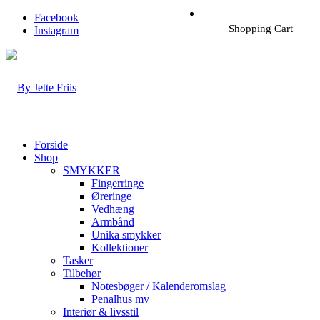
Facebook
Shopping Cart
Instagram
Forside
Shop
SMYKKER
Fingerringe
Øreringe
Vedhæng
Armbånd
Unika smykker
Kollektioner
Tasker
Tilbehør
Notesbøger / Kalenderomslag
Penalhus mv
Interiør & livsstil