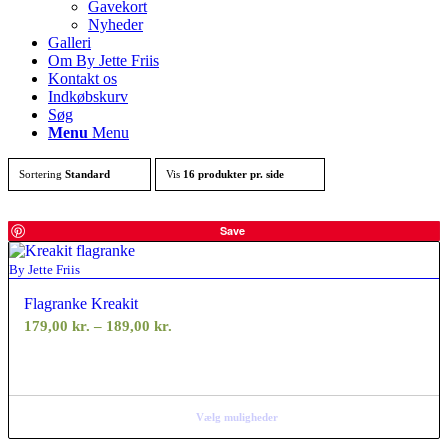
Gavekort
Nyheder
Galleri
Om By Jette Friis
Kontakt os
Indkøbskurv
Søg
Menu
Menu
Sortering
Standard
Vis
16 produkter pr. side
Save
By Jette Friis
Flagranke Kreakit
Prisinterval:
179,00
kr.
–
189,00
kr.
179,00 kr.
til
189,00 kr.
Vælg muligheder