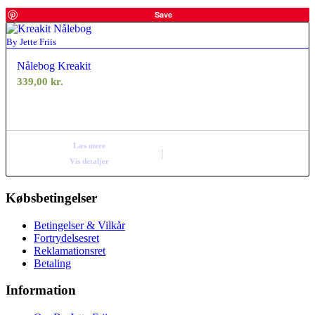
Save
By Jette Friis
Nålebog Kreakit
339,00
kr.
Læs mere
Vis detaljer
Købsbetingelser
Betingelser & Vilkår
Fortrydelsesret
Reklamationsret
Betaling
Information