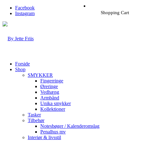
Facebook
Shopping Cart
Instagram
Forside
Shop
SMYKKER
Fingerringe
Øreringe
Vedhæng
Armbånd
Unika smykker
Kollektioner
Tasker
Tilbehør
Notesbøger / Kalenderomslag
Penalhus mv
Interiør & livsstil