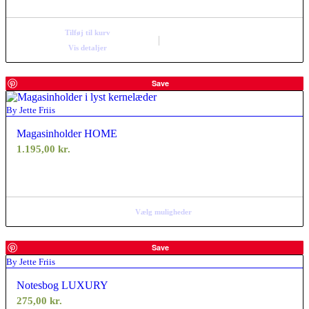
pris
pris
var:
er:
Tilføj til kurv
895,00 kr..
716,00 kr..
Vis detaljer
Save
By Jette Friis
Magasinholder HOME
1.195,00
kr.
Vælg muligheder
Save
By Jette Friis
Notesbog LUXURY
275,00
kr.