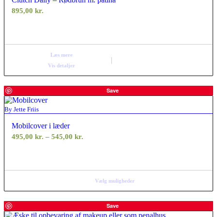
895,00
kr.
Læs mere
Vis detaljer
Save
By Jette Friis
Mobilcover i læder
Prisinterval:
495,00
kr.
–
545,00
kr.
495,00 kr.
til
545,00 kr.
Vælg muligheder
Save