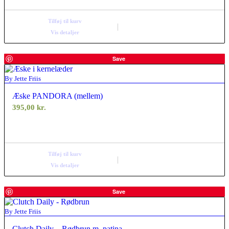
Tilføj til kurv
Vis detaljer
Save
By Jette Friis
Æske PANDORA (mellem)
395,00
kr.
Tilføj til kurv
Vis detaljer
Save
By Jette Friis
Clutch Daily – Rødbrun m. patina