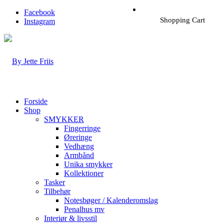
Facebook
Shopping Cart
Instagram
Forside
Shop
SMYKKER
Fingerringe
Øreringe
Vedhæng
Armbånd
Unika smykker
Kollektioner
Tasker
Tilbehør
Notesbøger / Kalenderomslag
Penalhus mv
Interiør & livsstil