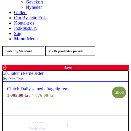
Gavekort
Nyheder
Galleri
Om By Jette Friis
Kontakt os
Indkøbskurv
Søg
Menu
Menu
Sortering
Standard
Vis
16 produkter pr. side
Save
By Jette Friis
Clutch Daily – med aftagelig rem
Tilbud!
Den
Den
1.095,00
kr.
876,00
kr.
oprindelige
aktuelle
pris
pris
var:
er:
Læs mere
1.095,00 kr..
876,00 kr..
Vis detaljer