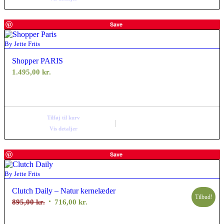
Save
By Jette Friis
Shopper PARIS
1.495,00
kr.
Tilføj til kurv
Vis detaljer
Save
By Jette Friis
Clutch Daily – Natur kernelæder
Tilbud!
Den
Den
895,00
kr.
716,00
kr.
oprindelige
aktuelle