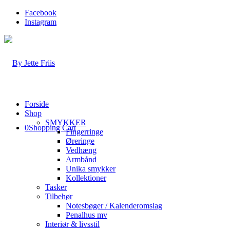
Facebook
Instagram
Forside
Shop
SMYKKER
0
Shopping Cart
Fingerringe
Øreringe
Vedhæng
Armbånd
Unika smykker
Kollektioner
Tasker
Tilbehør
Notesbøger / Kalenderomslag
Penalhus mv
Interiør & livsstil