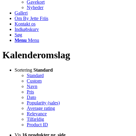
Gavekort
Nyheder
Galleri
Om By Jette Friis
Kontakt os
Indkøbskurv
Søg
Menu
Menu
Kalenderomslag
Sortering
Standard
Standard
Custom
Navn
Pris
Dato
Popularity (sales)
Average rating
Relevance
Tilfældig
Product ID
Vis
16 produkter pr. side