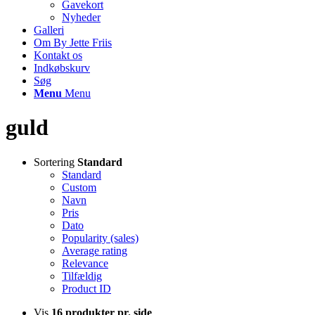
Gavekort
Nyheder
Galleri
Om By Jette Friis
Kontakt os
Indkøbskurv
Søg
Menu
Menu
guld
Sortering
Standard
Standard
Custom
Navn
Pris
Dato
Popularity (sales)
Average rating
Relevance
Tilfældig
Product ID
Vis
16 produkter pr. side