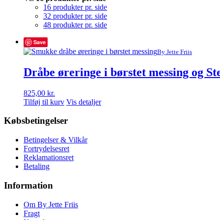
16 produkter pr. side
32 produkter pr. side
48 produkter pr. side
Save
By Jette Friis
Dråbe øreringe i børstet messing og Ste
825,00
kr.
Tilføj til kurv
Vis detaljer
Købsbetingelser
Betingelser & Vilkår
Fortrydelsesret
Reklamationsret
Betaling
Information
Om By Jette Friis
Fragt