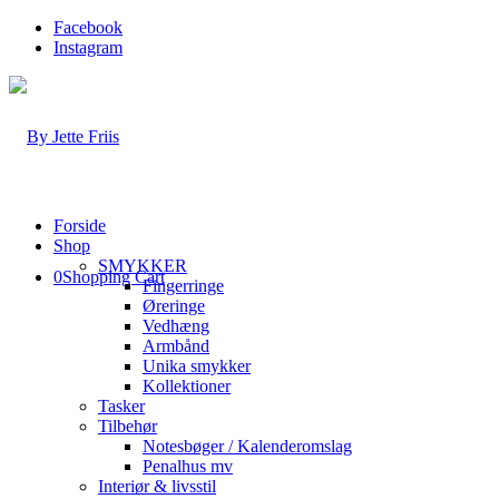
Facebook
Instagram
Forside
Shop
SMYKKER
0
Shopping Cart
Fingerringe
Øreringe
Vedhæng
Armbånd
Unika smykker
Kollektioner
Tasker
Tilbehør
Notesbøger / Kalenderomslag
Penalhus mv
Interiør & livsstil