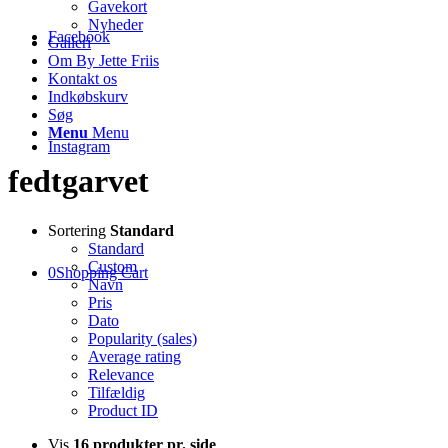
Gavekort
Nyheder
Facebook
Galleri
Om By Jette Friis
Kontakt os
Indkøbskurv
Søg
Menu
Menu
Instagram
fedtgarvet
Sortering
Standard
Standard
Custom
0
Shopping Cart
Navn
Pris
Dato
Popularity (sales)
Average rating
Relevance
Tilfældig
Product ID
Vis
16 produkter pr. side