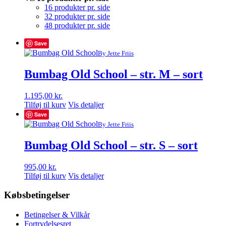
16 produkter pr. side
32 produkter pr. side
48 produkter pr. side
Save
By Jette Friis
Bumbag Old School – str. M – sort
1.195,00
kr.
Tilføj til kurv
Vis detaljer
Save
By Jette Friis
Bumbag Old School – str. S – sort
995,00
kr.
Tilføj til kurv
Vis detaljer
Købsbetingelser
Betingelser & Vilkår
Fortrydelsesret