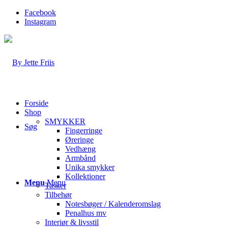
Facebook
Instagram
Forside
Shop
SMYKKER
Søg
Fingerringe
Øreringe
Vedhæng
Armbånd
Unika smykker
Kollektioner
Menu
Menu
Tasker
Tilbehør
Notesbøger / Kalenderomslag
Penalhus mv
Interiør & livsstil