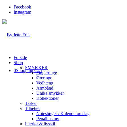
Facebook
Instagram
Forside
Shop
SMYKKER
0
Shopping Cart
Fingerringe
Øreringe
Vedhæng
Armbånd
Unika smykker
Kollektioner
Tasker
Tilbehør
Notesbøger / Kalenderomslag
Penalhus mv
Interiør & livsstil