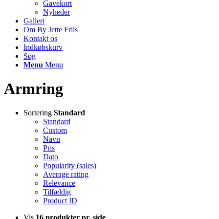
Gavekort
Nyheder
Galleri
Om By Jette Friis
Kontakt os
Indkøbskurv
Søg
Menu
Menu
Armring
Sortering
Standard
Standard
Custom
Navn
Pris
Dato
Popularity (sales)
Average rating
Relevance
Tilfældig
Product ID
Vis
16 produkter pr. side