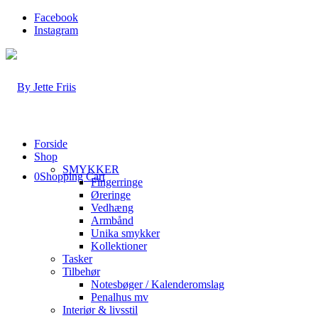
Facebook
Instagram
Forside
Shop
SMYKKER
0
Shopping Cart
Fingerringe
Øreringe
Vedhæng
Armbånd
Unika smykker
Kollektioner
Tasker
Tilbehør
Notesbøger / Kalenderomslag
Penalhus mv
Interiør & livsstil