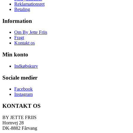
kan
Reklamationsret
vælges
Betaling
på
varesiden
Information
Om By Jette Friis
Fragt
Kontakt os
Min konto
Indkøbskurv
Sociale medier
Facebook
Instagram
KONTAKT OS
BY JETTE FRIIS
Hornvej 28
DK-8882 Fårvang