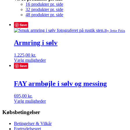
16 produkter pr. side
32 produkter pr. side
48 produkter pr. side
Save
By Jette Friis
Armring i sølv
1.225,00
kr.
Dette
Vælg muligheder
vare
Save
har
flere
varianter.
FAY armbøjle i sølv og messing
Mulighederne
kan
695,00
kr.
vælges
Dette
Vælg muligheder
på
vare
varesiden
har
Købsbetingelser
flere
varianter.
Betingelser & Vilkår
Mulighederne
Fortrydelsesret