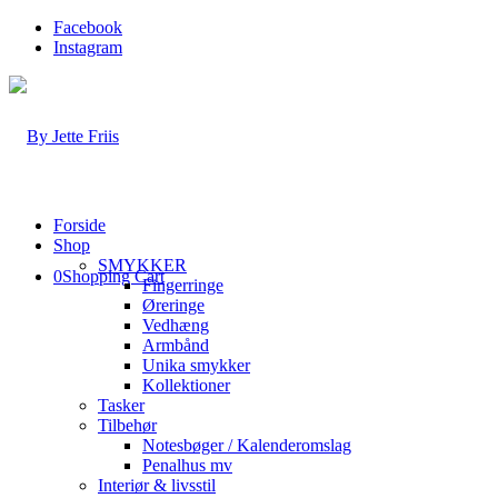
Facebook
Instagram
Forside
Shop
SMYKKER
0
Shopping Cart
Fingerringe
Øreringe
Vedhæng
Armbånd
Unika smykker
Kollektioner
Tasker
Tilbehør
Notesbøger / Kalenderomslag
Penalhus mv
Interiør & livsstil